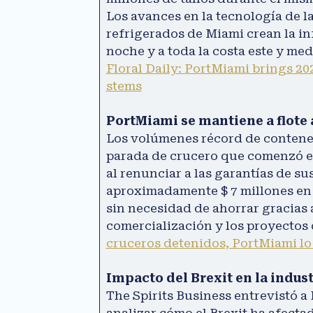
Los avances en la tecnología de l
refrigerados de Miami crean la inf
noche y a toda la costa este y med
Floral Daily: PortMiami brings 20
stems
PortMiami se mantiene a flote a
Los volúmenes récord de contene
parada de crucero que comenzó en 
al renunciar a las garantías de s
aproximadamente $ 7 millones en i
sin necesidad de ahorrar gracias 
comercialización y los proyectos d
cruceros detenidos, PortMiami lo 
Impacto del Brexit en la indust
The Spirits Business entrevistó a
analizar cómo el Brexit ha afectad