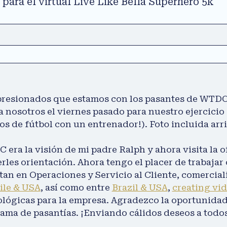
 para el virtual Live Like Bella Superhero 5k
resionados que estamos con los pasantes de WTDC e
a nosotros el viernes pasado para nuestro ejercici
cios de fútbol con un entrenador!). Foto incluida arr
ra la visión de mi padre Ralph y ahora visita la of
erles orientación. Ahora tengo el placer de trabajar
tan en Operaciones y Servicio al Cliente, comercia
ile & USA
, así como entre
Brazil & USA
,
creating vi
ológicas para la empresa. Agradezco la oportunida
ama de pasantías. ¡Enviando cálidos deseos a todo