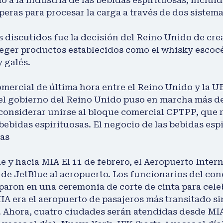
speras para procesar la carga a través de dos sistem
 discutidos fue la decisión del Reino Unido de cr
teger productos establecidos como el whisky escocé
 galés.
omercial de última hora entre el Reino Unido y la 
 el gobierno del Reino Unido puso en marcha más d
considerar unirse al bloque comercial CPTPP, que r
 bebidas espirituosas.
El negocio de las bebidas espi
sas
e y hacia MIA El 11 de febrero, el Aeropuerto Inter
 de JetBlue al aeropuerto. Los funcionarios del co
paron en una ceremonia de corte de cinta para celeb
A era el aeropuerto de pasajeros más transitado sin
 Ahora, cuatro ciudades serán atendidas desde MIA 