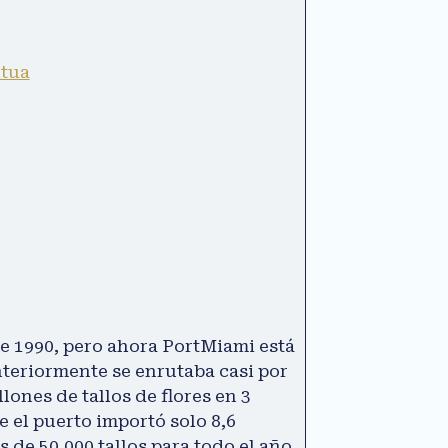
itua
de 1990, pero ahora PortMiami está
teriormente se enrutaba casi por
ones de tallos de flores en 3
el puerto importó solo 8,6
de 50,000 tallos para todo el año.