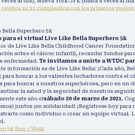
2 veces al día), Nueva York-JFK (hasta 4 veces al día
celebra su 21 cumpleaños con los primeros vuelos
 Bella Superhero 5k
 para el virtual Live Like Bella Superhero 5k
r de Live Like Bella Childhood Cancer Foundation
nción sobre el cáncer infantil, recaudar fondos para
ble enfermedad.
Te invitamos a unirte a WTDC par
te información es de Live Like Bella: ¡Cada año, Be
para honrar a los valientes luchadores contra el cá
 para honrar a nuestros superhéroes, pero en un d
rantizar la salud y la seguridad de nuestros segui
mente este año el
sábado 20 de marzo de 2021.
Coge
emos) juntos ¡en solidaridad! ¡Regístrese hoy para 
strarte como individuo o crear un equipo virtual. 
l.
ro 5k Run / Walk