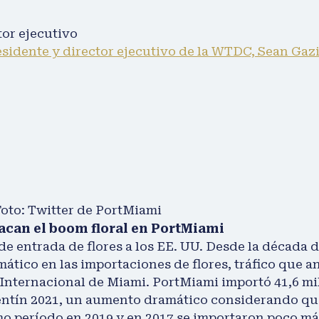
tor ejecutivo
esidente y director ejecutivo de la WTDC, Sean Gaz
oto: Twitter de PortMiami
tacan el boom floral en PortMiami
 de entrada de flores a los EE. UU. Desde la década 
ico en las importaciones de flores, tráfico que an
Internacional de Miami. PortMiami importó 41,6 mill
entín 2021, un aumento dramático considerando que 
mo período en 2019 y en 2017 se importaron poco más 