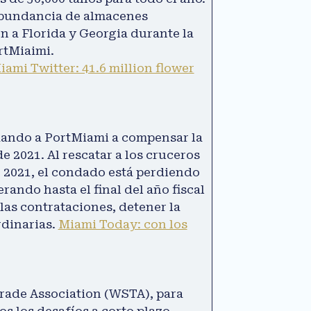
a abundancia de almacenes
en a Florida y Georgia durante la
ortMiaimi.
ami Twitter: 41.6 million flower
dando a PortMiami a compensar la
 2021. Al rescatar a los cruceros
e 2021, el condado está perdiendo
ndo hasta el final del año fiscal
las contrataciones, detener la
rdinarias.
Miami Today: con los
 Trade Association (WSTA), para
os los desafíos a corto plazo