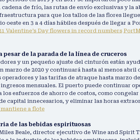
a cadena de frío, las rutas de envío exclusivas y l
raestructura para que los tallos de las flores llegu
io oeste en 3 a 4 días hábiles después de llegar a P
21 Valentine’s Day flowers in record numbers
PortMi
 pesar de la parada de la línea de cruceros
dores y un pequeño ajuste del cinturón están ayu
marzo de 2020 y continuará hasta al menos abril de
us operadores y las tarifas de atraque hasta marzo d
ngresos mensuales. El puerto puede continuar opera
a los esfuerzos de ahorro de costos, como congelar 
e capital innecesarios, y eliminar las horas extrao
mantiene a flote
ria de las bebidas espirituosas
 Miles Beale, director ejecutivo de Wine and Spirit
o a la industria de las bebidas espirituosas, incluid