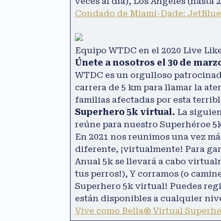
veces al día), Los Ángeles (hasta 
Condado de Miami-Dade: JetBlue 
Equipo WTDC en el 2020 Live Like
Únete a nosotros el 30 de marzo
WTDC es un orgulloso patrocinado
carrera de 5 km para llamar la ate
familias afectadas por esta terri
Superhero 5k virtual.
La siguien
reúne para nuestro Superhéroe 5k 
En 2021 nos reunimos una vez más
diferente, ¡virtualmente! Para ga
Anual 5k se llevará a cabo virtual
tus perros!), Y corramos (o camin
Superhero 5k virtual! Puedes regi
están disponibles a cualquier nive
Vive como Bella® Virtual Superhe