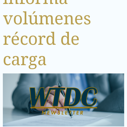
volúmenes
récord de
carga